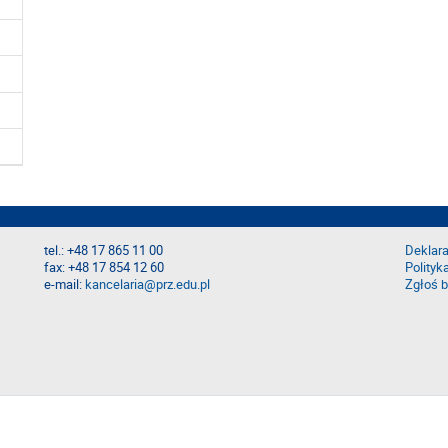
tel.: +48 17 865 11 00
Deklara
fax: +48 17 854 12 60
Polityk
e-mail:
kancelaria@prz.edu.pl
Zgłoś b